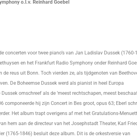
Symphony o.l.v. Reinhard Goebel
t de concerten voor twee piano’s van Jan Ladislav Dussek (1760-
oethuysen en het Frankfurt Radio Symphony onder Reinhard Goe
n de reus uit Bonn. Toch vierden ze, als tijdgenoten van Beethov
orven. De Boheemse Dussek werd als pianist in heel Europa
 Dussek omschreef als de ‘meest rechtschapen, meest beschaa
6 componeerde hij zijn Concert in Bes groot, opus 63; Eberl sch
eerder. Het album trapt overigens af met het Gratulations-Menuet
an hem aan de directeur van het Josephstadt Theater, Karl Frie
er (1765-1846) besluit deze album. Dit is de orkestversie van