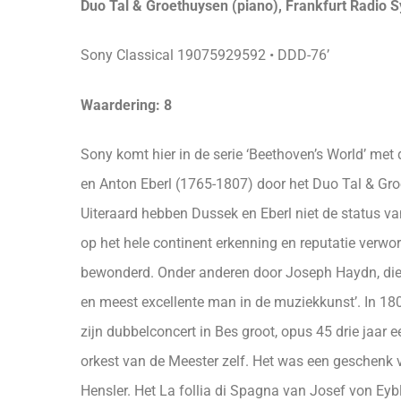
Duo Tal & Groethuysen (piano), Frankfurt Radio 
Sony Classical 19075929592 • DDD-76’
Waardering: 8
Sony komt hier in de serie ‘Beethoven’s World’ me
en Anton Eberl (1765-1807) door het Duo Tal & Gr
Uiteraard hebben Dussek en Eberl niet de status va
op het hele continent erkenning en reputatie verw
bewonderd. Onder anderen door Joseph Haydn, die
en meest excellente man in de muziekkunst’. In 180
zijn dubbelconcert in Bes groot, opus 45 drie jaar 
orkest van de Meester zelf. Het was een geschenk v
Hensler. Het La follia di Spagna van Josef von Eybl