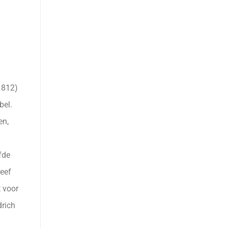
1812)
bel.
en,
fde
reef
t voor
drich