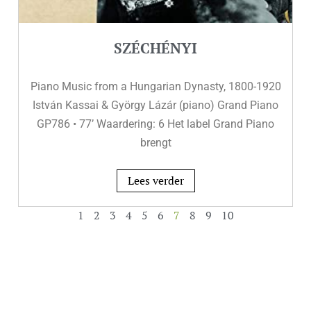
SZÉCHÉNYI
Piano Music from a Hungarian Dynasty, 1800-1920
István Kassai & György Lázár (piano) Grand Piano
GP786 • 77’ Waardering: 6 Het label Grand Piano
brengt
Lees verder
1
2
3
4
5
6
7
8
9
10