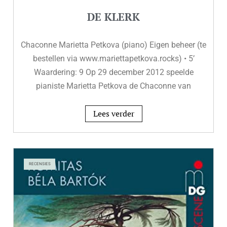
DE KLERK
Chaconne Marietta Petkova (piano) Eigen beheer (te
bestellen via www.mariettapetkova.rocks) • 5’
Waardering: 9 Op 29 december 2012 speelde
pianiste Marietta Petkova de Chaconne van
Lees verder
RECENSIES