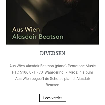
DIVERSEN
Aus Wien Alasdair Beatson (piano) Pentatone Music
PTC 5186 871 • 73’ Waardering: 7 Met zijn album
Aus Wien begeeft de Schotse pianist Alasdair
Beatson
Lees verder