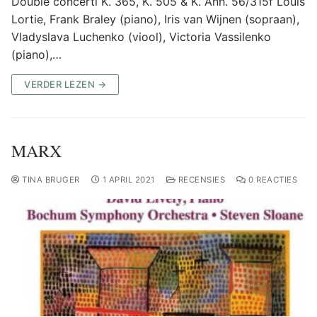
Double concerti K. 365, K. 505 & K. Anh. 56/315f Louis
Lortie, Frank Braley (piano), Iris van Wijnen (sopraan),
Vladyslava Luchenko (viool), Victoria Vassilenko
(piano),…
VERDER LEZEN →
MARX
TINA BRUGER
1 APRIL 2021
RECENSIES
0 REACTIES