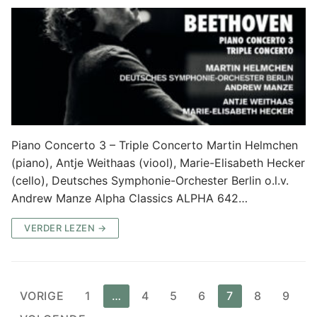
Piano Concerto 3 – Triple Concerto Martin Helmchen
(piano), Antje Weithaas (viool), Marie-Elisabeth Hecker
(cello), Deutsches Symphonie-Orchester Berlin o.l.v.
Andrew Manze Alpha Classics ALPHA 642…
VERDER LEZEN →
VORIGE
1
…
4
5
6
7
8
9