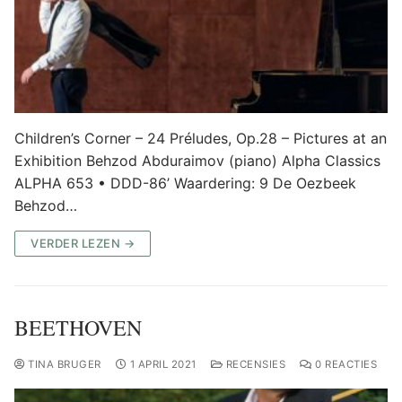
Children’s Corner – 24 Préludes, Op.28 – Pictures at an
Exhibition Behzod Abduraimov (piano) Alpha Classics
ALPHA 653 • DDD-86’ Waardering: 9 De Oezbeek
Behzod…
VERDER LEZEN →
BEETHOVEN
TINA BRUGER
1 APRIL 2021
RECENSIES
0 REACTIES