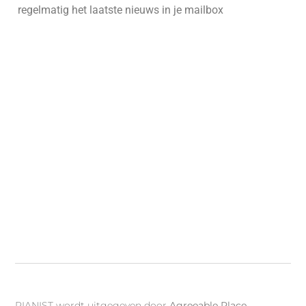
regelmatig het laatste nieuws in je mailbox
PIANIST wordt uitgegeven door
Agreeable Place