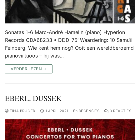
Sonatas 1-6 Marc-André Hamelin (piano) Hyperion
Records CDA68233 • DDD-75’ Waardering: 10 Samuïl
Feinberg. Wie kent hem nog? Ooit een wereldberoemd
pianovirtuoos – hij was…
VERDER LEZEN →
EBERL, DUSSEK
TINA BRUGER
1 APRIL 2021
RECENSIES
0 REACTIES