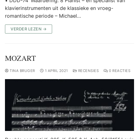
• DDD-74’ Waardering: 8 Pianist – en specialist van
klavierinstrumenten uit de klassieke en vroeg-
romantische periode – Michael…
VERDER LEZEN →
MOZART
TINA BRUGER
1 APRIL 2021
RECENSIES
0 REACTIES